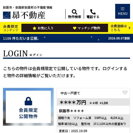
釧路市・釧路郡釧路町の不動産情報
MENU
物件検索
電話する
会員登録は
会員限定
お気に入り
マッチング物件
こちら
コンテンツ
1106
件ただいま公開
2026.08.07更新
LOGIN
ログイン
こちらの物件は会員様限定で公開している物件です。ログインする
と物件の詳細情報がご覧いただけます。
中古一戸建て
＊＊＊＊
万円
＊＊坪
＊LDK
釧路市＊＊＊＊
間取り有
リフォーム済
50坪以上
4LDK以上
駐車場3台以上
整形地
1FにLDK以外の居室有り
更新日：2025.10.09