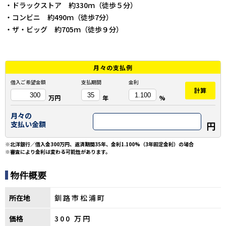
・ドラックストア 約330ｍ（徒歩５分）
・コンビニ 約490ｍ（徒歩7分）
・ザ・ビッグ 約705ｍ（徒歩９分）
月々の
支払例
借入ご希望金額
支払期間
金利
計算
万円
年
%
月々の
円
支払い金額
※北洋銀行／借入金300万円、返済期間35年、金利1.100%（3年固定金利）の場合
※審査により金利は変わる可能性があります。
物件概要
所在地
釧路市松浦町
価格
300
万円