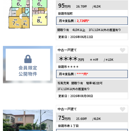
95
万円
26.70坪
/4LDK
釧路市旭町
2,726
*
月々支払例：
円
間取り有
4LDK以上
1FにLDK以外の居室有り
更新日：2026年06月22日
中古一戸建て
＊＊＊＊
万円
＊＊坪
/＊LDK
釧路市＊＊＊＊
****
*
月々支払例：
円
写真充実
間取り有
駐車場2台可
1FにLDK以外の居室有り
更新日：2026年08月08日
中古一戸建て
75
万円
25.60坪
/4LDK
釧路市寿１丁目