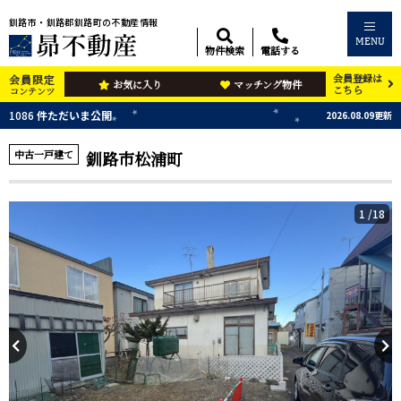
釧路市・釧路郡釧路町の不動産情報
MENU
物件検索
電話する
会員登録は
会員限定
お気に入り
マッチング物件
こちら
コンテンツ
1086
件ただいま公開
2026.08.09更新
中古一戸建て
釧路市松浦町
1
/18