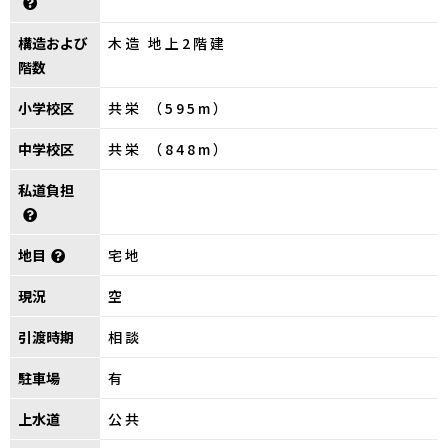
構造および
木造 地上2階建
階数
小学校区
共栄 （595m）
中学校区
共栄 （848m）
私道負担
地目
宅地
現況
空
引渡時期
相談
駐車場
有
上水道
公共