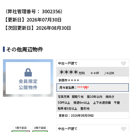
（弊社管理番号： 3002356）
【更新日】2026年07月30日
【次回更新日】2026年08月30日
その他周辺物件
中古一戸建て
＊＊＊＊
万円
＊＊坪
/＊LDK
釧路市＊＊＊＊
****
*
月々支払例：
円
写真充実
間取り有
築10年以内
南向き
50坪以上
接道6ｍ以上
上下水道完備
平屋
駐車場3台以上
整形地
更新日：2026年08月09日
中古一戸建て