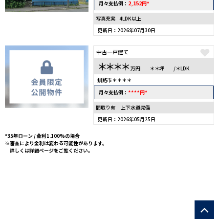
2,152
*
月々支払例：
円
写真充実
4LDK以上
更新日：2026年07月30日
中古一戸建て
＊＊＊＊
万円
＊＊坪
/＊LDK
釧路市＊＊＊＊
****
*
月々支払例：
円
間取り有
上下水道完備
更新日：2026年05月25日
*35年ローン / 金利1.100%の場合
※審査により金利は変わる可能性があります。
詳しくは詳細ページをご覧ください。