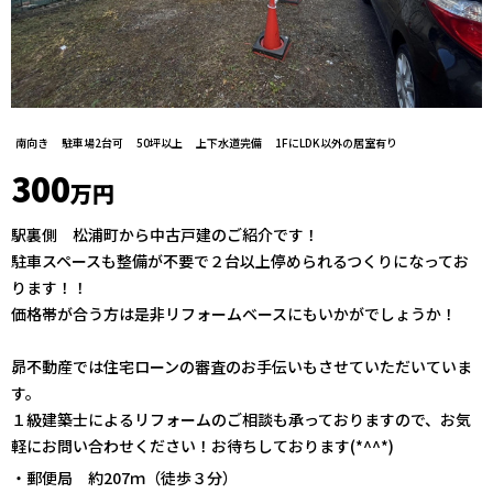
南向き
駐車場2台可
50坪以上
上下水道完備
1FにLDK以外の居室有り
300
万円
駅裏側 松浦町から中古戸建のご紹介です！
駐車スペースも整備が不要で２台以上停められるつくりになってお
ります！！
価格帯が合う方は是非リフォームベースにもいかがでしょうか！
昴不動産では住宅ローンの審査のお手伝いもさせていただいていま
す。
１級建築士によるリフォームのご相談も承っておりますので、お気
軽にお問い合わせください！お待ちしております(*^^*)
・郵便局 約207ｍ（徒歩３分）