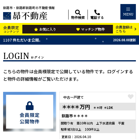
釧路市・釧路郡釧路町の不動産情報
MENU
物件検索
電話する
会員登録は
会員限定
お気に入り
マッチング物件
こちら
コンテンツ
1107
件ただいま公開
2026.08.08更新
LOGIN
ログイン
こちらの物件は会員様限定で公開している物件です。ログインする
と物件の詳細情報がご覧いただけます。
中古一戸建て
＊＊＊＊
万円
＊＊坪
＊LDK
釧路市＊＊＊＊
間取り有
築10年以内
上下水道完備
平屋
駐車場3台以上
100坪以上
更新日：2026.04.10