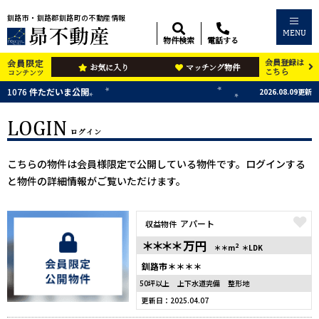
釧路市・釧路郡釧路町の不動産情報
MENU
物件検索
電話する
会員登録は
会員限定
お気に入り
マッチング物件
こちら
コンテンツ
1076
件ただいま公開
2026.08.09更新
LOGIN
ログイン
こちらの物件は会員様限定で公開している物件です。ログインする
と物件の詳細情報がご覧いただけます。
アパート
収益物件
＊＊＊＊
万円
2
＊＊m
＊LDK
釧路市＊＊＊＊
50坪以上
上下水道完備
整形地
更新日：2025.04.07